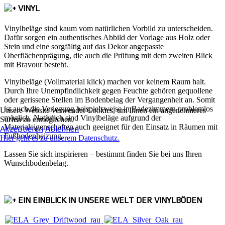
VINYL
Vinylbeläge sind kaum vom natürlichen Vorbild zu unterscheiden.
Dafür sorgen ein authentisches Abbild der Vorlage aus Holz oder
Stein und eine sorgfältig auf das Dekor angepasste
Oberflächenprägung, die auch die Prüfung mit dem zweiten Blick
mit Bravour besteht.
Vinylbeläge (Vollmaterial klick) machen vor keinem Raum halt.
Durch Ihre Unempfindlichkeit gegen Feuchte gehören gequollene
oder gerissene Stellen im Bodenbelag der Vergangenheit an. Somit
ist auch die Verlegung beispielsweise in Badezimmern problemlos
Unsere Website verwendet Cookies, um Ihnen ein angenehmeres
möglich. Natürlich sind Vinylbeläge aufgrund der
Surfen zu ermöglichen.
Materialeigenschaften auch geeignet für den Einsatz in Räumen mit
Akzeptieren
Ablehnen
Fußbodenheizung.
Hier geht es zu unserem Datenschutz.
Lassen Sie sich inspirieren – bestimmt finden Sie bei uns Ihren
Wunschbodenbelag.
EIN EINBLICK IN UNSERE WELT DER VINYLBÖDEN